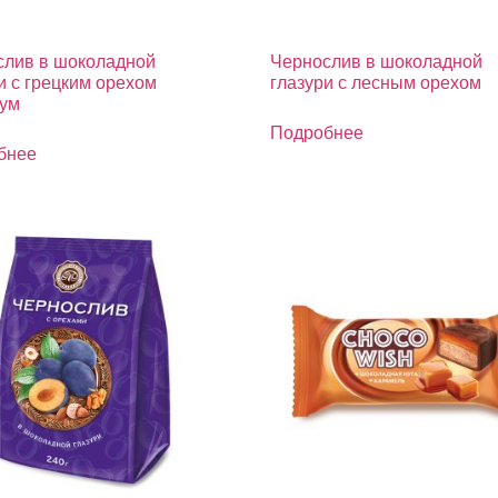
слив в шоколадной
Чернослив в шоколадной
и с грецким орехом
глазури с лесным орехом
ум
Подробнее
бнее