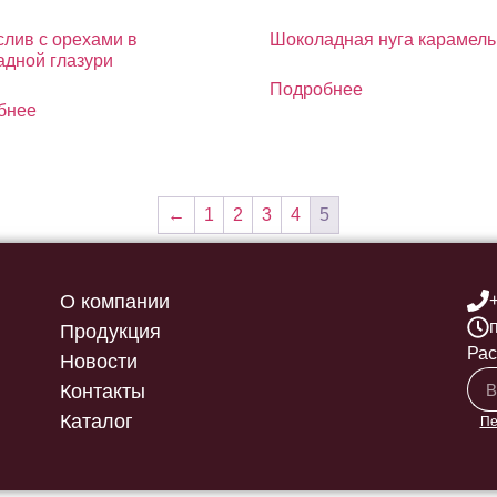
лив с орехами в
Шоколадная нуга карамель
дной глазури
Подробнее
бнее
←
1
2
3
4
5
О компании
Продукция
Рас
Новости
Контакты
Каталог
Пе