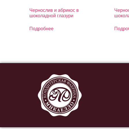
Чернослив и абрикос в
Чернос
шоколадной глазури
шокола
Подробнее
Подро