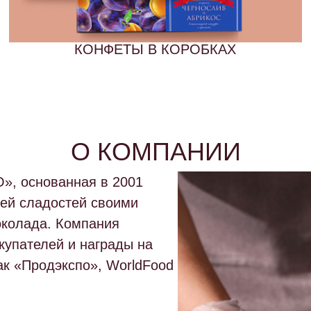
КОНФЕТЫ В КОРОБКАХ
О КОМПАНИИ
О»
, основанная в 2001
лей сладостей своими
околада
. Компания
купателей и награды на
ак
«Продэкспо»
,
WorldFood