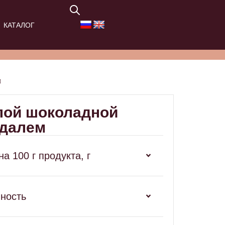
КАТАЛОГ
м
лой шоколадной
ндалем
а 100 г продукта, г
нность